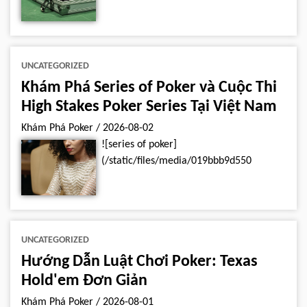
UNCATEGORIZED
Khám Phá Series of Poker và Cuộc Thi
High Stakes Poker Series Tại Việt Nam
Khám Phá Poker
/
2026-08-02
![series of poker]
(/static/files/media/019bbb9d550
UNCATEGORIZED
Hướng Dẫn Luật Chơi Poker: Texas
Hold'em Đơn Giản
Khám Phá Poker
/
2026-08-01