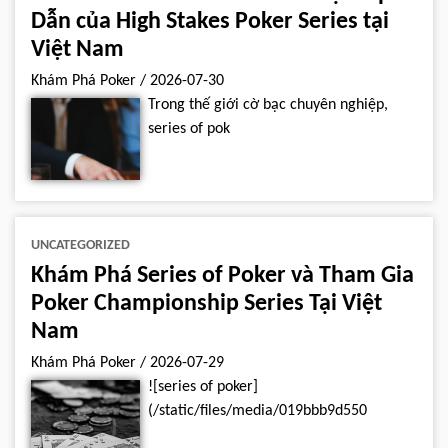
Dẫn của High Stakes Poker Series tại
Việt Nam
Khám Phá Poker
/
2026-07-30
Trong thế giới cờ bạc chuyên nghiệp,
series of pok
UNCATEGORIZED
Khám Phá Series of Poker và Tham Gia
Poker Championship Series Tại Việt
Nam
Khám Phá Poker
/
2026-07-29
![series of poker]
(/static/files/media/019bbb9d550