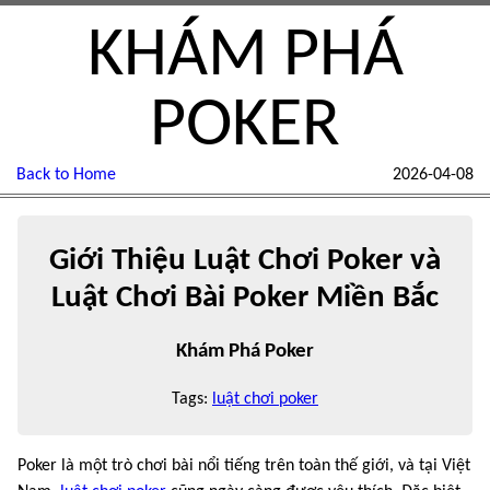
KHÁM PHÁ
POKER
Back to Home
2026-04-08
Giới Thiệu Luật Chơi Poker và
Luật Chơi Bài Poker Miền Bắc
Khám Phá Poker
Tags:
luật chơi poker
Poker là một trò chơi bài nổi tiếng trên toàn thế giới, và tại Việt