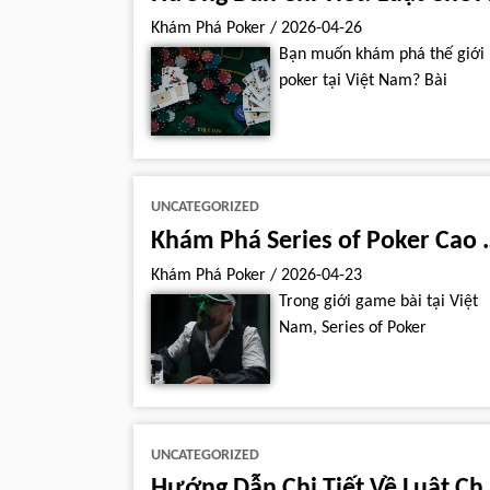
Khám Phá Poker
/
2026-04-26
Bạn muốn khám phá thế giới
poker tại Việt Nam? Bài
UNCATEGORIZED
Khám Phá Series of Poker Cao Cấp
Khám Phá Poker
/
2026-04-23
Trong giới game bài tại Việt
Nam, Series of Poker
UNCATEGORIZED
Hướng Dẫn Chi Tiết Về Luật