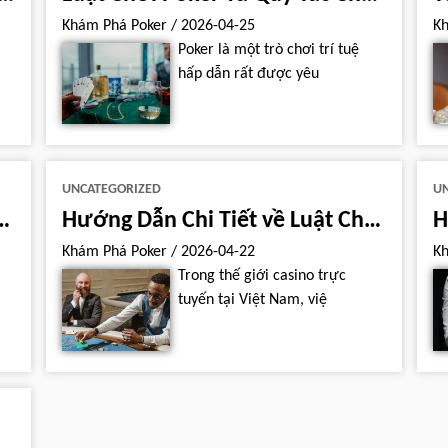
Khám Phá Poker
/
2026-04-25
K
Poker là một trò chơi trí tuệ
hấp dẫn rất được yêu
UNCATEGORIZED
U
 Tại Việt Nam: High Stakes Poker Series nổi bật
Hướng Dẫn Chi Tiết về Luật Chơi Poker và Cách Chơi Poker Hiệu Quả tại Việt Nam
Khám Phá Poker
/
2026-04-22
K
Trong thế giới casino trực
tuyến tại Việt Nam, việ
 Chơi Poker Và Cách Tính Điểm Poker Tại Việt Nam